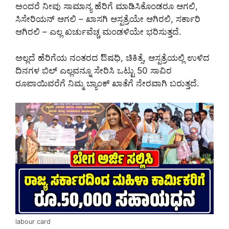
ಅಂದರೆ ನೀವು ಸಾಮಾನ್ಯ ಹೆರಿಗೆ ಮಾಡಿಸಿಕೊಂಡರೂ ಆಗಲಿ,
ಸಿಸೇರಿಯನ್ ಆಗಲಿ – ಖಾಸಗಿ ಆಸ್ಪತ್ರೆಯೇ ಆಗಿರಲಿ, ಸರ್ಕಾರಿ
ಆಗಿರಲಿ – ಎಲ್ಲ ಖರ್ಚುವೆಚ್ಚ ಮಂಡಳಿಯೇ ಭರಿಸುತ್ತದೆ.
ಅಲ್ಲದೆ ಹೆರಿಗೆಯ ನಂತರದ ಔಷಧಿ, ಚಿಕಿತ್ಸೆ, ಆಸ್ಪತ್ರೆಯಲ್ಲಿ ಉಳಿದ
ದಿನಗಳ ಬಿಲ್ ಎಲ್ಲವನ್ನೂ ಸೇರಿಸಿ ಒಟ್ಟು 50 ಸಾವಿರ
ರೂಪಾಯಿವರೆಗೆ ನಿಮ್ಮ ಬ್ಯಾಂಕ್ ಖಾತೆಗೆ ನೇರವಾಗಿ ಬರುತ್ತದೆ.
labour card