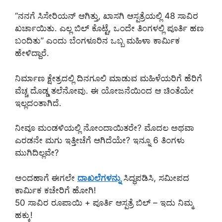
“ನನಗೆ ಸಿಸೇರಿಯನ್ ಆಗಿತ್ತು, ಖಾಸಗಿ ಆಸ್ಪತ್ರೆಯಲ್ಲಿ 48 ಸಾವಿರ
ಖರ್ಚಾಯಿತು. ಎಲ್ಲ ಬಿಲ್ ಕೊಟ್ಟೆ, ಒಂದೇ ತಿಂಗಳಲ್ಲಿ ಪೂರ್ತಿ ಹಣ
ಬಂದಿತು” ಎಂದು ಬೆಂಗಳೂರಿನ ಒಬ್ಬ ಮಹಿಳಾ ಕಾರ್ಮಿಕ
ಹೇಳಿದ್ದಾರೆ.
ನಿರ್ಮಾಣ ಕ್ಷೇತ್ರದಲ್ಲಿ ದಿನಗೂಲಿ ಮಾಡುವ ಮಹಿಳೆಯರಿಗೆ ಹೆರಿಗೆ
ವೆಚ್ಚ ದೊಡ್ಡ ತಲೆನೋವು. ಈ ಯೋಜನೆಯಿಂದ ಆ ಚಿಂತೆಯೇ
ಇಲ್ಲದಂತಾಗಿದೆ.
ನೀವೂ ಮಂಡಳಿಯಲ್ಲಿ ನೋಂದಾಯಿತರೇ? ಮೊದಲ ಅಥವಾ
ಎರಡನೇ ಮಗು ಇತ್ತೀಚೆಗೆ ಆಗಿದೆಯೇ? ಇನ್ನೂ 6 ತಿಂಗಳು
ಮುಗಿದಿಲ್ಲವೇ?
ಅಂದಹಾಗೆ ಈಗಲೇ
ದಾಖಲೆಗಳನ್ನು
ಸಿದ್ಧಪಡಿಸಿ, ಸಮೀಪದ
ಕಾರ್ಮಿಕ ಕಚೇರಿಗೆ ಹೋಗಿ!
50 ಸಾವಿರ ರೂಪಾಯಿ + ಪೂರ್ತಿ ಆಸ್ಪತ್ರೆ ಬಿಲ್ – ಇದು ನಿಮ್ಮ
ಹಕ್ಕು!