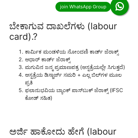
ಬೇಕಾಗುವ ದಾಖಲೆಗಳು (labour
card).?
ಕಾರ್ಮಿಕ ಮಂಡಳಿಯ ನೋಂದಣಿ ಕಾರ್ಡ್ ಜೆರಾಕ್ಸ್
ಆಧಾರ್ ಕಾರ್ಡ್ ಜೆರಾಕ್ಸ್
ಮಗುವಿನ ಜನ್ಮ ಪ್ರಮಾಣಪತ್ರ (ಆಸ್ಪತ್ರೆಯಲ್ಲೇ ಸಿಗುತ್ತದೆ)
ಆಸ್ಪತ್ರೆಯ ಡಿಸ್ಚಾರ್ಜ್ ಸಮರಿ + ಎಲ್ಲ ಬಿಲ್‌ಗಳ ಮೂಲ
ಪ್ರತಿ
ಫಲಾನುಭವಿಯ ಬ್ಯಾಂಕ್ ಪಾಸ್‌ಬುಕ್ ಜೆರಾಕ್ಸ್ (IFSC
ಕೋಡ್ ಸಹಿತ)
ಅರ್ಜಿ ಹಾಕೋದು ಹೇಗೆ (labour