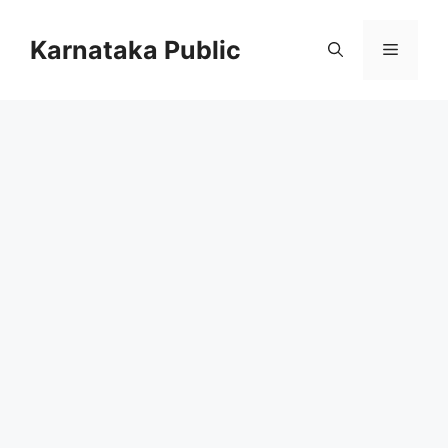
Skip
to
Karnataka Public
Menu
content