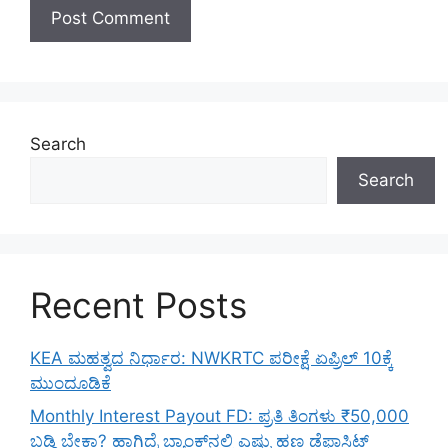
Search
Search
Recent Posts
KEA ಮಹತ್ವದ ನಿರ್ಧಾರ: NWKRTC ಪರೀಕ್ಷೆ ಏಪ್ರಿಲ್ 10ಕ್ಕೆ
ಮುಂದೂಡಿಕೆ
Monthly Interest Payout FD: ಪ್ರತಿ ತಿಂಗಳು ₹50,000
ಬಡ್ಡಿ ಬೇಕಾ? ಹಾಗಿದ್ರೆ ಬ್ಯಾಂಕ್‌ನಲ್ಲಿ ಎಷ್ಟು ಹಣ ಡೆಫಾಸಿಟ್