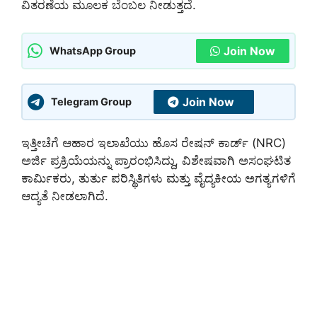
ವಿತರಣೆಯ ಮೂಲಕ ಬೆಂಬಲ ನೀಡುತ್ತದೆ.
Join Now
WhatsApp Group
Join Now
Telegram Group
ಇತ್ತೀಚೆಗೆ ಆಹಾರ ಇಲಾಖೆಯು ಹೊಸ ರೇಷನ್ ಕಾರ್ಡ್ (NRC)
ಅರ್ಜಿ ಪ್ರಕ್ರಿಯೆಯನ್ನು ಪ್ರಾರಂಭಿಸಿದ್ದು, ವಿಶೇಷವಾಗಿ ಅಸಂಘಟಿತ
ಕಾರ್ಮಿಕರು, ತುರ್ತು ಪರಿಸ್ಥಿತಿಗಳು ಮತ್ತು ವೈದ್ಯಕೀಯ ಅಗತ್ಯಗಳಿಗೆ
ಆದ್ಯತೆ ನೀಡಲಾಗಿದೆ.