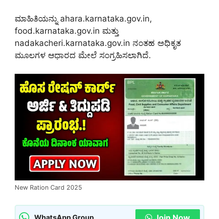
ಮಾಹಿತಿಯನ್ನು ahara.karnataka.gov.in,
food.karnataka.gov.in ಮತ್ತು
nadakacheri.karnataka.gov.in ನಂತಹ ಅಧಿಕೃತ
ಮೂಲಗಳ ಆಧಾರದ ಮೇಲೆ ಸಂಗ್ರಹಿಸಲಾಗಿದೆ.
New Ration Card 2025
Join Now
WhatsApp Group