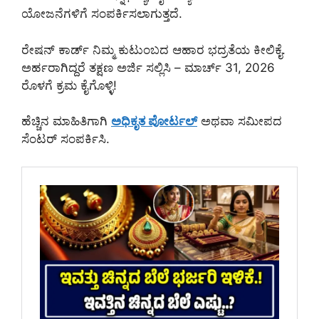
ಯೋಜನೆಗಳಿಗೆ ಸಂಪರ್ಕಿಸಲಾಗುತ್ತದೆ.
ರೇಷನ್ ಕಾರ್ಡ್ ನಿಮ್ಮ ಕುಟುಂಬದ ಆಹಾರ ಭದ್ರತೆಯ ಕೀಲಿಕೈ.
ಅರ್ಹರಾಗಿದ್ದರೆ ತಕ್ಷಣ ಅರ್ಜಿ ಸಲ್ಲಿಸಿ – ಮಾರ್ಚ್ 31, 2026
ರೊಳಗೆ ಕ್ರಮ ಕೈಗೊಳ್ಳಿ!
ಹೆಚ್ಚಿನ ಮಾಹಿತಿಗಾಗಿ
ಅಧಿಕೃತ ಪೋರ್ಟಲ್
ಅಥವಾ ಸಮೀಪದ
ಸೆಂಟರ್ ಸಂಪರ್ಕಿಸಿ.