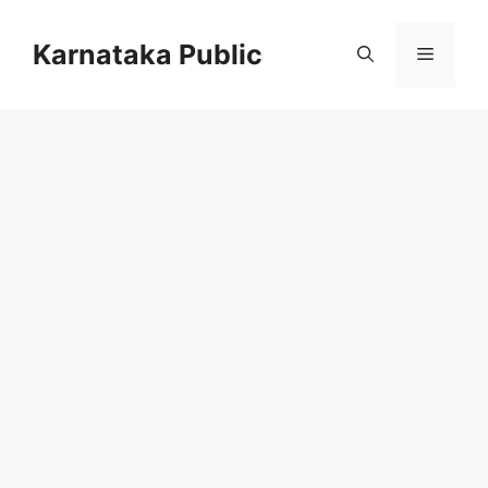
Skip
to
Karnataka Public
Menu
content