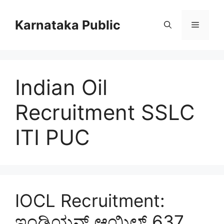
Skip
to
Karnataka Public
Menu
content
Indian Oil
Recruitment SSLC
ITI PUC
IOCL Recruitment:
ಇಂಡಿಯನ್ ಆಯಿಲ್ 637