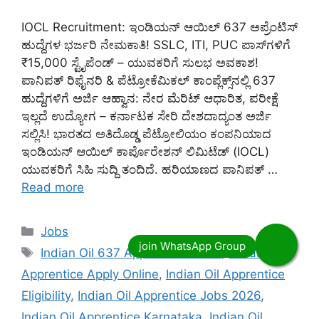
IOCL Recruitment: ಇಂಡಿಯನ್ ಆಯಿಲ್ 637 ಅಪ್ರೆಂಟಿಸ್
ಹುದ್ದೆಗಳ ಭರ್ಜರಿ ನೇಮಕಾತಿ! SSLC, ITI, PUC ಪಾಸ್‌ಗಳಿಗೆ
₹15,000 ಸ್ಟೈಪೆಂಡ್ – ಯುವಕರಿಗೆ ಸುಲಭ ಅವಕಾಶ!
ಪಾನಿಪತ್ ರಿಫೈನರಿ & ಪೆಟ್ರೋಕೆಮಿಕಲ್ ಕಾಂಪ್ಲೆಕ್ಸ್‌ನಲ್ಲಿ 637
ಹುದ್ದೆಗಳಿಗೆ ಅರ್ಜಿ ಆಹ್ವಾನ: ನೇರ ಮೆರಿಟ್ ಆಧಾರಿತ, ಪರೀಕ್ಷೆ
ಇಲ್ಲದೆ ಉದ್ಯೋಗ – ಕರ್ನಾಟಕ ಸೇರಿ ದೇಶದಾದ್ಯಂತ ಅರ್ಜಿ
ಸಲ್ಲಿಸಿ! ಭಾರತದ ಅತಿದೊಡ್ಡ ಪೆಟ್ರೋಲಿಯಂ ಕಂಪನಿಯಾದ
ಇಂಡಿಯನ್ ಆಯಿಲ್ ಕಾರ್ಪೊರೇಶನ್ ಲಿಮಿಟೆಡ್ (IOCL)
ಯುವಕರಿಗೆ ಸಿಹಿ ಸುದ್ದಿ ತಂದಿದೆ. ಹರಿಯಾಣದ ಪಾನಿಪತ್ …
Read more
Categories
Jobs
Tags
Indian Oil 637 Apprentice Posts
,
Indian Oil
Apprentice Apply Online
,
Indian Oil Apprentice
Eligibility
,
Indian Oil Apprentice Jobs 2026
,
Indian Oil Apprentice Karnataka
,
Indian Oil