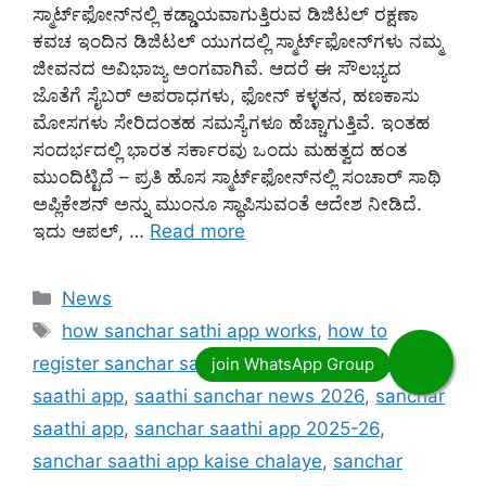
ಸ್ಮಾರ್ಟ್‌ಫೋನ್‌ನಲ್ಲಿ ಕಡ್ಡಾಯವಾಗುತ್ತಿರುವ ಡಿಜಿಟಲ್ ರಕ್ಷಣಾ
ಕವಚ ಇಂದಿನ ಡಿಜಿಟಲ್ ಯುಗದಲ್ಲಿ ಸ್ಮಾರ್ಟ್‌ಫೋನ್‌ಗಳು ನಮ್ಮ
ಜೀವನದ ಅವಿಭಾಜ್ಯ ಅಂಗವಾಗಿವೆ. ಆದರೆ ಈ ಸೌಲಭ್ಯದ
ಜೊತೆಗೆ ಸೈಬರ್ ಅಪರಾಧಗಳು, ಫೋನ್ ಕಳ್ಳತನ, ಹಣಕಾಸು
ಮೋಸಗಳು ಸೇರಿದಂತಹ ಸಮಸ್ಯೆಗಳೂ ಹೆಚ್ಚಾಗುತ್ತಿವೆ. ಇಂತಹ
ಸಂದರ್ಭದಲ್ಲಿ ಭಾರತ ಸರ್ಕಾರವು ಒಂದು ಮಹತ್ವದ ಹಂತ
ಮುಂದಿಟ್ಟಿದೆ – ಪ್ರತಿ ಹೊಸ ಸ್ಮಾರ್ಟ್‌ಫೋನ್‌ನಲ್ಲಿ ಸಂಚಾರ್ ಸಾಥಿ
ಅಪ್ಲಿಕೇಶನ್ ಅನ್ನು ಮುಂನೂ ಸ್ಥಾಪಿಸುವಂತೆ ಆದೇಶ ನೀಡಿದೆ.
ಇದು ಆಪಲ್, …
Read more
Categories
News
Tags
how sanchar sathi app works
,
how to
register sanchar saathi app
,
how to use sanchar
saathi app
,
saathi sanchar news 2026
,
sanchar
saathi app
,
sanchar saathi app 2025-26
,
sanchar saathi app kaise chalaye
,
sanchar