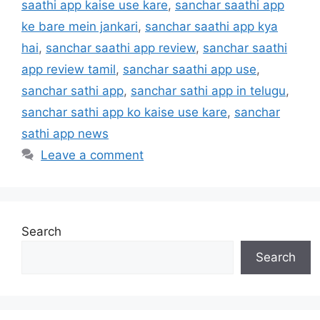
saathi app kaise use kare
,
sanchar saathi app
ke bare mein jankari
,
sanchar saathi app kya
hai
,
sanchar saathi app review
,
sanchar saathi
app review tamil
,
sanchar saathi app use
,
sanchar sathi app
,
sanchar sathi app in telugu
,
sanchar sathi app ko kaise use kare
,
sanchar
sathi app news
Leave a comment
Search
Search