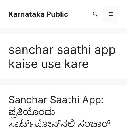
Skip
to
Karnataka Public
Menu
content
sanchar saathi app
kaise use kare
Sanchar Saathi App:
ಪ್ರತಿಯೊಂದು
ಸ್ಮಾರ್ಟ್‌ಫೋನ್‌ನಲ್ಲಿ ಸಂಚಾರ್